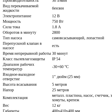
Производительность
50 л/мин
Вид перекачиваемой
бензин
жидкости
Электропитание
12 В
Мощность
750 Вт
Сила тока
1.8 А
Оборотов в минуту
2800
Тип насоса
самовсасывающий, лопастной
Перепускной клапан в
есть
насосе
Время непрерывной работы
30 минут
Класс пылевлагозащиты
IP 54
Диапазон рабочих
-30+60 °С
температур
Входное-выходное
1" дюйм (25 мм)
отверстие
Высота всасывания
5 метров
Напор
25 метров
металл. пластина, насос, счетчик,
Комплектация
хомуты, крепеж
Вес
12 кг
Габариты
400х410х400 мм