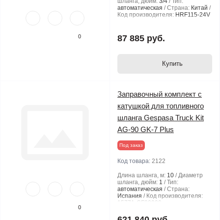
шланга, дюйм:
3/4
Тип:
автоматическая
Страна:
Китай
Код производителя:
HRF115-24V
0
87 885 руб.
Купить
Заправочный комплект с
катушкой для топливного
шланга Gespasa Truck Kit
AG-90 GK-7 Plus
Под заказ
Код товара:
2122
Длина шланга, м:
10
Диаметр
шланга, дюйм:
1
Тип:
автоматическая
Страна:
Испания
Код производителя:
15771-CF00000
0
621 840 руб.