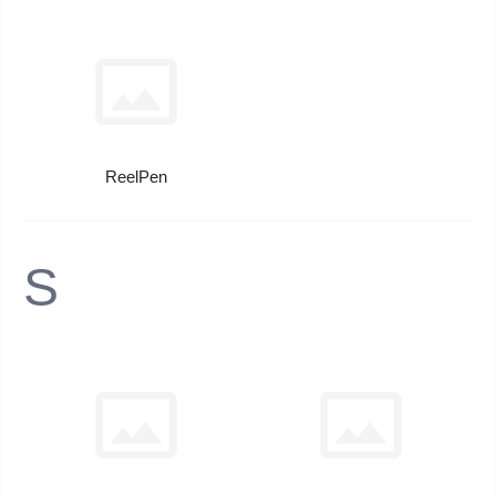
ReelPen
S