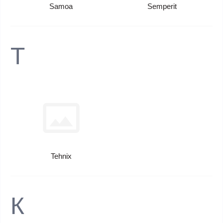
Samoa
Semperit
T
Tehnix
К