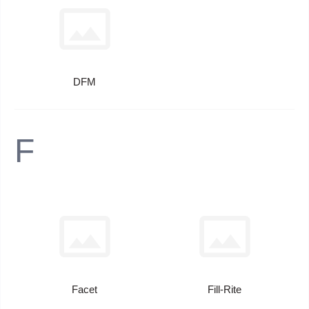
DFM
F
Facet
Fill-Rite