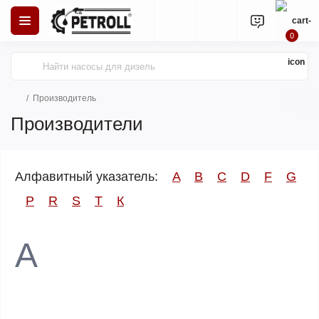
0
Производитель
Производители
Алфавитный указатель:
A
B
C
D
F
G
P
R
S
T
К
A