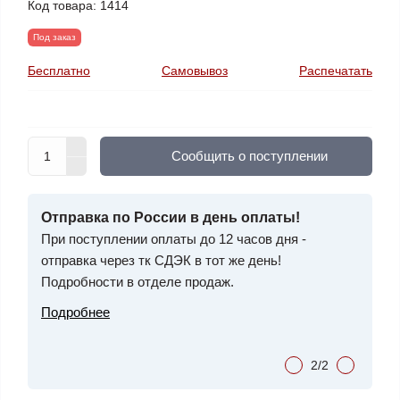
Код товара:
1414
Под заказ
Бесплатно
Самовывоз
Распечатать
Cообщить о поступлении
ЕНУ?
Отправка по России в день оплаты!
Хоти
мся!
При поступлении оплаты до 12 часов дня -
Позвон
отправка через тк СДЭК в тот же день!
Наши 
Подробности в отделе продаж.
проко
выгодн
Подробнее
Подро
2/2