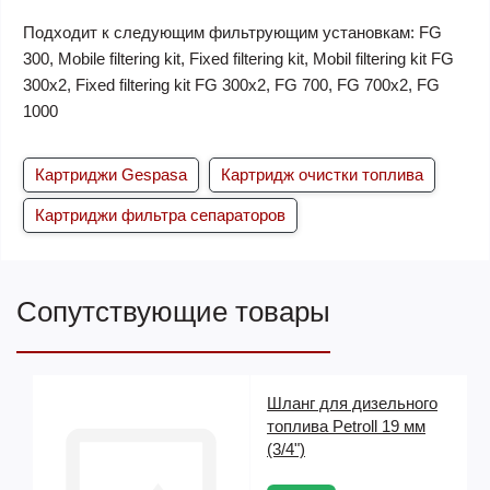
Подходит к следующим фильтрующим установкам: FG
300, Mobile filtering kit, Fixed filtering kit, Mobil filtering kit FG
300х2, Fixed filtering kit FG 300х2, FG 700, FG 700х2, FG
1000
Картриджи Gespasa
Картридж очистки топлива
Картриджи фильтра сепараторов
Сопутствующие товары
V)
Шланг для дизельного
топлива Petroll 19 мм
(3/4")