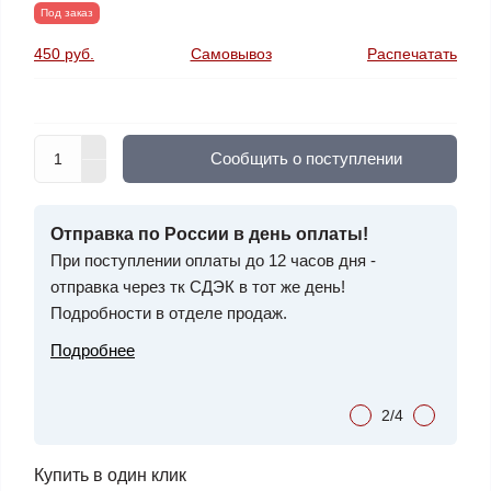
Под заказ
450 руб.
Самовывоз
Распечатать
Cообщить о поступлении
ЕНУ?
Отправка по России в день оплаты!
Специ
мся!
При поступлении оплаты до 12 часов дня -
фильт
отправка через тк СДЭК в тот же день!
СКИДК
Подробности в отделе продаж.
очистк
обору
Подробнее
Подро
2/4
Купить в один клик