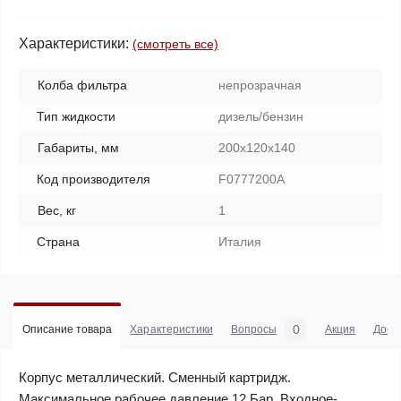
Характеристики:
(смотреть все)
Колба фильтра
непрозрачная
Тип жидкости
дизель/бензин
Габариты, мм
200x120x140
Код производителя
F0777200A
Вес, кг
1
Страна
Италия
0
Описание товара
Характеристики
Вопросы
Акция
Дост
Корпус металлический. Сменный картридж.
Максимальное рабочее давление 12 Бар. Входное-