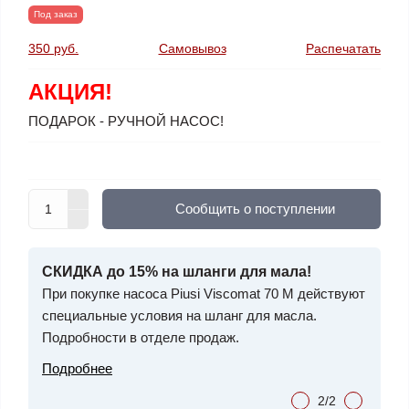
Под заказ
350 руб.
Самовывоз
Распечатать
АКЦИЯ!
ПОДАРОК - РУЧНОЙ НАСОС!
Cообщить о поступлении
!
СКИДКА до 15% на шланги для мала!
СКИДК
учета
При покупке насоса Piusi Viscomat 70 М действуют
Механи
специальные условия на шланг для масла.
масла.
Подробности в отделе продаж.
Подро
Подробнее
2/2