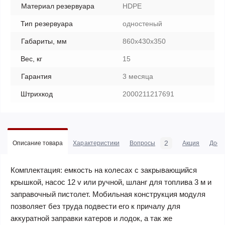
Материал резервуара
HDPE
Тип резервуара
одностеный
Габариты, мм
860x430x350
Вес, кг
15
Гарантия
3 месяца
Штрихкод
2000211217691
2
Описание товара
Характеристики
Вопросы
Акция
Дост
Комплектация: емкость на колесах с закрывающийся
крышкой, насос 12 v или ручной, шланг для топлива 3 м и
заправочный пистолет. Мобильная конструкция модуля
позволяет без труда подвести его к причалу для
аккуратной заправки катеров и лодок, а так же