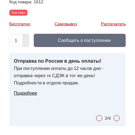
Код товара:
1612
Под заказ
Бесплатно
Самовывоз
Распечатать
Cообщить о поступлении
ЕНУ?
Отправка по России в день оплаты!
Специ
мся!
При поступлении оплаты до 12 часов дня -
фильт
отправка через тк СДЭК в тот же день!
дизел
Подробности в отделе продаж.
СКИДК
очистк
Подробнее
служб
Подро
2/4