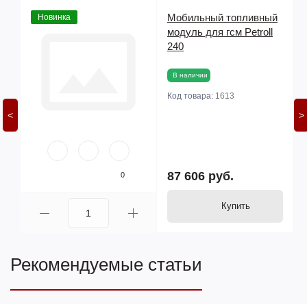
й
Мобильный топливный
Новинка
го
модуль для гсм Petroll
240
В наличии
Код товара:
1613
<
>
87 606 руб.
0
Купить
Рекомендуемые статьи